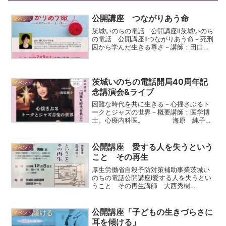
公開講座 つながりあう命
イベント
茨城いのちの電話 公開講座Ⅱ茨城いのち
の電話 公開講座Ⅱつながりあう命－死刑
囚から学んだ生きる尊さ－講師：田口ラ
ンディ氏作家．東京都生まれ．茨城育
ち．「コンセント」「アンテナ」「モザ
イク」「富士山」「ゾーンにて」「いの
ちのエール 初女おかあ...
茨城いのちの電話開局40周年記
イベント
念講演会&ライブ
困難な時代を共に生きる－心揺さぶるト
ークとジャズの世界－概要講師：医学博
士。心療内科医。 海原 純子
（うみはら じゅんこ） 氏講師プロフィ
ール東京慈恵会医科大学卒業。同大学講
師を経て、日本初の女性クリニックを開
公開講座 愛する人を失うという
イベント
設。ハーバード大学客員...
こと その再生
厚生労働省自殺予防対策補助事業茨城い
のちの電話公開講座Ⅰ愛する人を失うとい
うこと その再生講師 大西秀樹
氏 （埼玉医科大学国際医療センタ
ー包括的がんセンター 精神腫瘍科 教
授） がん患者と家族の精神的な
公開講座「子どもの生きづらさに
イベント
ケアを専門とする精神腫瘍医。...
耳を傾ける」