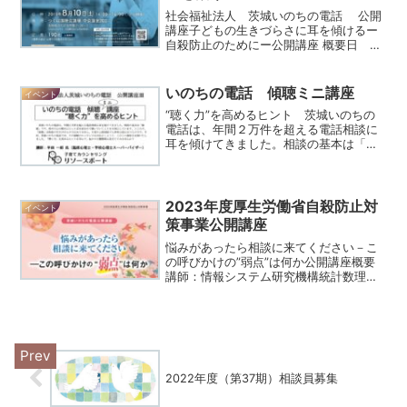
社会福祉法人 茨城いのちの電話 公開
講座子どもの生きづらさに耳を傾けるー
自殺防止のためにー公開講座 概要日
程 ：令和元年 ８月１０日(土)時
間 ：午後２時～４時 開 場 ：午後１
時３０分会 場 ：つくば国際会議場
いのちの電話 傾聴ミニ講座
イベント
中会議室２０２料 金...
“聴く力”を高めるヒント 茨城いのちの
電話は、年間２万件を超える電話相談に
耳を傾けてきました。相談の基本は「傾
聴」です。相手の心の動きにじっと耳を
澄ませて聴いていくことを大切にしてい
ます。ところで。「傾聴」は相談の中だ
けのものではありません...
2023年度厚生労働省自殺防止対
イベント
策事業公開講座
悩みがあったら相談に来てください－こ
の呼びかけの”弱点”は何か公開講座概要
講師：情報システム研究機構統計数理研
究所 医療健康データ科学研究センター
特任准教授 岡 檀 先生講師プロフ
ィール和歌山県立医科大学保健看護学部
講師、慶應義塾大学...
2022年度（第37期）相談員募集