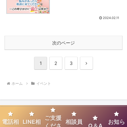
2024.02.11
次のページ
次
1
2
3
へ
ホーム
イベント
ご支援
茨城いのちの電話
電話相
LINE相
相談員
お知ら
くださ
Q＆A