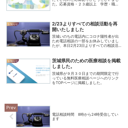
た。応募資格・２３歳以上 学歴・職業
は問いません。・いのちの電話に趣旨に
賛同し２４時間受信体制での活動に積極
的に参加できる人・所定の研修に必ず参
加できる人 養成講座...
2/23よりすべての相談活動を再
お知らせ
開いたしました
茨城いのちの電話内にコロナ陽性者が出
ため電話相談の一部をお休みしていまし
たが、本日2月23日よりすべての相談活
動を再開しております。ただしまん延防
止措置発令を考慮し、３月までは深夜の
ご相談はお休みいたします。
茨城県民のための医療相談を掲載
お知らせ
しました。
茨城県が９月３０日までの期間限定で行
っている無料医療相談ページへのリンク
をTOPページに掲載しました。
電話相談時間 8時から24時受信してい
ます