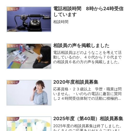
電話相談時間 8時から24時受信
お知らせ
しています
相談時間
相談員の声を掲載しました
お知らせ
電話相談員はどのようなことを考えて活
動しているのか、４０代から７０代まで
の相談員６名の方の声を掲載しました。
2020年度相談員募集
お知らせ
応募資格・２３歳以上 学歴・職業は問
いません。・いのちの電話に趣旨に賛同
し２４時間受信体制での活動に積極的に
参加できる人・所定の研修に必ず参加で
きる人 研 修２０２０年６月～２０
２２年３月 原則として月３回（講義１
回、実習２回）土曜日 宿...
2025年度（第40期）相談員募集
お知らせ
2025年度の相談員募集は終了しました。
たくさんのご応募ありがとうございまし