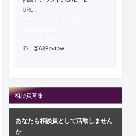
URL：
https://liff.line.me/1645278921-
kWRPP32q/?
accountId=638evtaw
ID：@638evtaw
相談員募集
あなたも相談員として活動しません
か