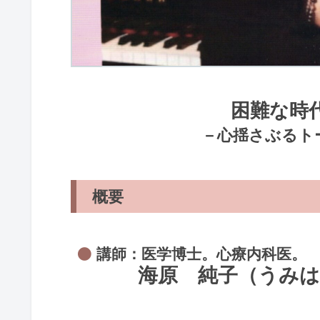
困難な時
－心揺さぶるト
概要
講師：医学博士。心療内科医。
海原 純子（うみは