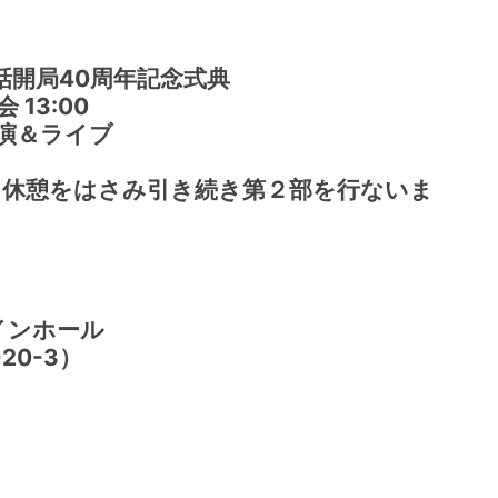
）
局40周年記念式典
3:00
演＆ライブ
さみ引き続き第２部を行ないま
インホール
0-3）