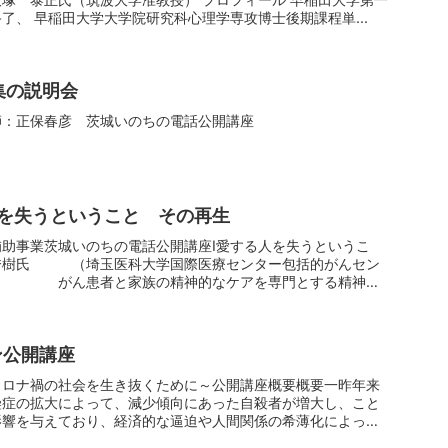
了、 早稲田大学大学院研究科心理学専攻博士後期課程単...
相談員募集の説明会
師：正保春彦 茨城いのちの電話公開講座
を失うということ その再生
助事業茨城いのちの電話公開講座Ⅰ愛する人を失うというこ
秀樹氏 （埼玉医科大学国際医療センター包括的がんセン
授） がん患者と家族の精神的なケアを専門とする精神腫
ン公開講座
コロナ禍の社会を生き抜くために～公開講座概要概要一昨年来
染症の拡大によって、減少傾向にあった自殺者が増大し、こと
影響を与えており、経済的な逼迫や人間関係の希薄化によって