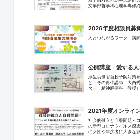
文学部哲学科心理学専修終
2026年度
イベント
人とつながるワーク 講
公開講座 愛する人
イベント
厚生労働省自殺予防対策補
と その再生講師 大西
ター 精神腫瘍科 教
瘍医。...
2021年度オンライ
イベント
社会的孤立と自殺問題～
の新型コロナウイルス感
に女性や年少者に大きな
孤立化...