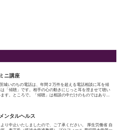
ミニ講座
 茨城いのちの電話は、年間２万件を超える電話相談に耳を傾
本は「傾聴」です。相手の心の動きにじっと耳を澄ませて聴い
います。ところで。「傾聴」は相談の中だけのものではありま
メンタルヘルス
より中止いたしましたので、ご了承ください。 厚生労働省 自
塚 泰正氏（筑波大学准教授） プロフィール 早稲田大学第一