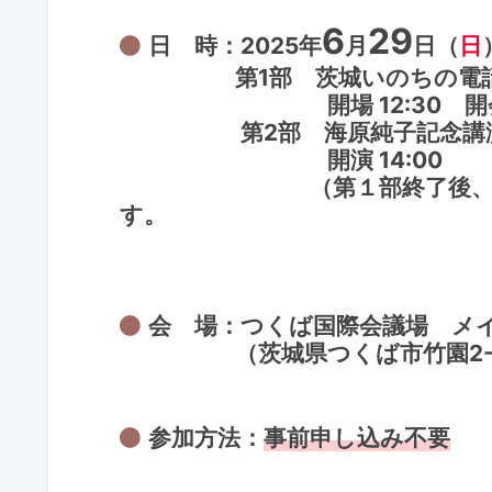
6
29
日 時：2025年
月
日（
日
第1部 茨城いのちの電話開
開場 12:30 開会 1
第2部 海原純子記念講
開演 14:00
（第１部終了後、休憩をは
す。
会 場：つくば国際会議場 メ
（茨城県つくば市竹園2-2
参加方法：
事前申し込み不要