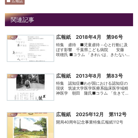
広報誌
関連記事
広報紙 2018年4月 第96号
広報誌
特集 虐待 ■児童虐待－心と行動に及
ぼす影響 千葉県こども病院 安藤
咲穂氏 ■コラム 「きれいは、きたない猫
と鼠」 ケイティ氏広報紙第96号
広報紙 2013年8月 第83号
広報誌
特集 認知症■わが国における認知症の
現状 筑波大学医学医療系臨床医学域精
神医学 朝田 隆氏■コラム 「生きてい
れば」 増田 明美氏広報紙第83号
広報紙 2025年12月 第112号
広報誌
開局40周年記念事業特集広報紙112号