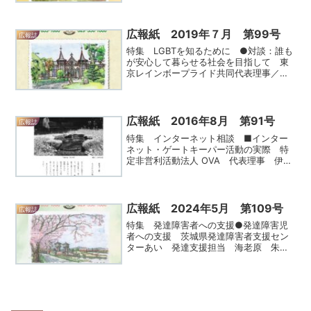
広報紙 2019年７月 第99号
広報誌
特集 LGBTを知るために ●対談：誰も
が安心して暮らせる社会を目指して 東
京レインボープライド共同代表理事／
NPO法人ハートをつなごう学校代表 杉
山 文野氏 インタビュアー：子育てカ
ウンセリング・リソースポート代表 半
田 一郎氏●コラム ...
広報紙 2016年8月 第91号
広報誌
特集 インターネット相談 ■インター
ネット・ゲートキーパー活動の実際 特
定非営利活動法人 OVA 代表理事 伊
藤 次郎氏■インターネット相談の課
題 日本いのちの電話連盟事務局 後
澤 京子氏 ■コラム 「物語ること」 日
立総合病院・臨床心理士...
広報紙 2024年5月 第109号
広報誌
特集 発達障害者への支援●発達障害児
者への支援 茨城県発達障害者支援セン
ターあい 発達支援担当 海老原 朱
美 ●コラム 辻村深月「傲慢と善良」
（朝日文庫 2022年） Katojira広報紙
109号