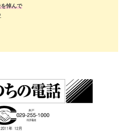
去を悼んで
史