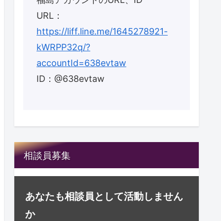
URL：
https://liff.line.me/1645278921-
kWRPP32q/?
accountId=638evtaw
ID：@638evtaw
相談員募集
あなたも相談員として活動しません
か