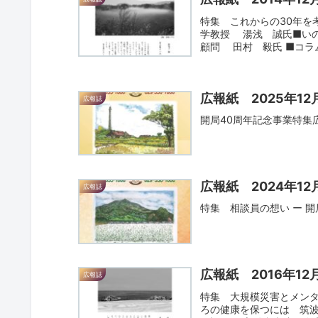
特集 これからの30年を
学教授 湯浅 誠氏■い
顧問 田村 毅氏 ■コラ
広報紙 2025年12
広報誌
開局40周年記念事業特集広
広報紙 2024年12
広報誌
特集 相談員の想い ー 開
広報紙 2016年12
広報誌
特集 大規模災害とメン
ろの健康を保つには 筑波