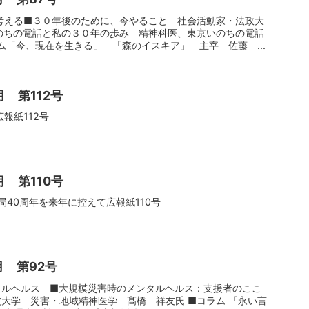
考える■３０年後のために、今やること 社会活動家・法政大
のちの電話と私の３０年の歩み 精神科医、東京いのちの電話
ム「今、現在を生きる」 「森のイスキア」 主宰 佐藤 ...
月 第112号
報紙112号
月 第110号
局40周年を来年に控えて広報紙110号
月 第92号
タルヘルス ■大規模災害時のメンタルヘルス：支援者のここ
大学 災害・地域精神医学 髙橋 祥友氏 ■コラム 「永い言