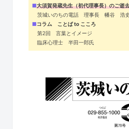
■
大須賀発蔵先生（初代理事長）のご逝
茨城いのちの電話 理事長 幡谷 浩
■
コラム ことば to こころ
第2回 言葉とイメージ
臨床心理士 半田一郎氏