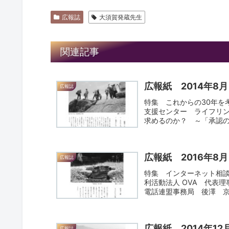
広報誌
大須賀発蔵先生
関連記事
広報紙 2014年8
広報誌
特集 これからの30年を
支援センター ライフリ
求めるのか？ ～「承認の
広報紙 2016年8月
広報誌
特集 インターネット相
利活動法人 OVA 代表
電話連盟事務局 後澤 京子
広報紙 2014年12
広報誌