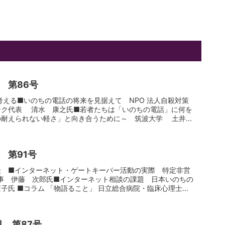
月 第86号
考える■いのちの電話の将来を見据えて NPO 法人自殺対策
ンク代表 清水 康之氏■若者たちは「いのちの電話」に何を
耐えられない軽さ」と向き合うために～ 筑波大学 土井...
 第91号
談 ■インターネット・ゲートキーパー活動の実際 特定非営
理事 伊藤 次郎氏■インターネット相談の課題 日本いのちの
氏 ■コラム 「物語ること」 日立総合病院・臨床心理士...
月 第87号